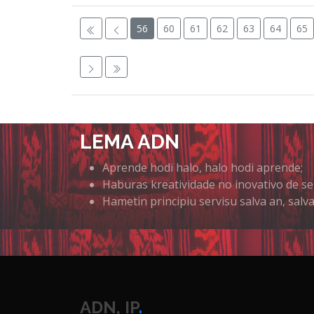
56
60
61
62
63
64
65
LEMA ADN
Aprende hodi halo, halo hodi aprende;
Haburas kreatividade no inovativo de se
Hametin principiu servisu salva an, salva
ADN, IP
.