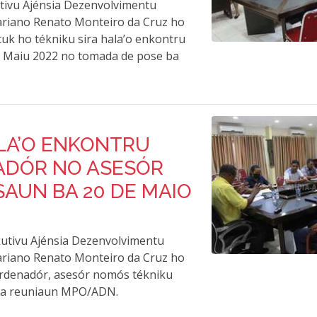
utivu Ajénsia Dezenvolvimentu
Mariano Renato Monteiro da Cruz ho
uk ho tékniku sira hala’o enkontru
0 Maiu 2022 no tomada de pose ba
LA’O ENKONTRU
ADÓR NO ASESÓR
SAUN BA 20 DE MAIO
kutivu Ajénsia Dezenvolvimentu
Mariano Renato Monteiro da Cruz ho
ordenadór, asesór nomós tékniku
ala reuniaun MPO/ADN.