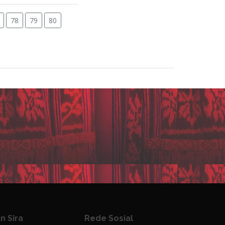
78
79
80
n Sira
Rede Sosial