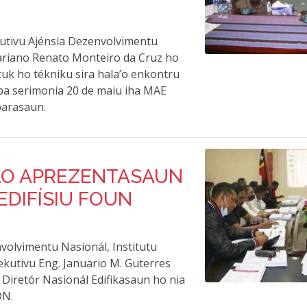
kutivu Ajénsia Dezenvolvimentu
Mariano Renato Monteiro da Cruz ho
uk ho tékniku sira hala’o enkontru
ba serimonia 20 de maiu iha MAE
parasaun.
ALO APREZENTASAUN
EDIFÍSIU FOUN
nvolvimentu Nasionál, Institutu
zekutivu Eng. Januario M. Guterres
Diretór Nasionál Edifikasaun ho nia
DN.