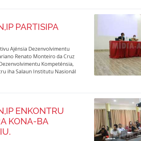
,IP PARTISIPA
utivu Ajénsia Dezenvolvimentu
Mariano Renato Monteiro da Cruz
Dezenvolvimentu Kompeténsia,
u iha Salaun Institutu Nasionál
N,IP ENKONTRU
RA KONA-BA
IU.