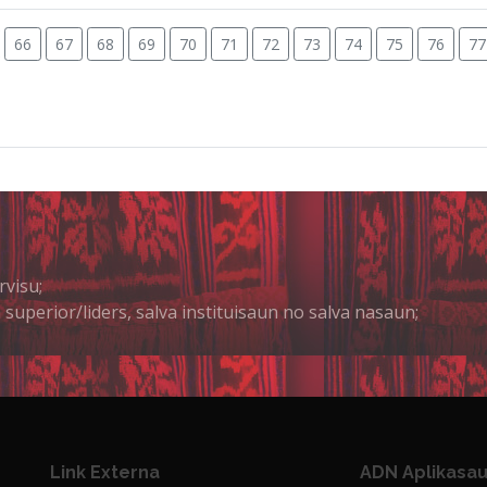
66
67
68
69
70
71
72
73
74
75
76
77
rvisu;
 superior/liders, salva instituisaun no salva nasaun;
Link Externa
ADN Aplikasau