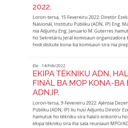
2022.
Loron-tersa, 15 Fevereiru 2022: Diretór Eze
Nasionál, Institutu Públiku (ADN, IP) Eng. 
nia Adjuntu Eng. Januario M. Guterres hamut
ho Sekretáriu Jerál komisaun organizadora 
hodi diskute kona-ba komisaun sira nia pre
Ela - 14/Feb/2022
EKIPA TÉKNIKU ADN, H
FINÁL BA MOP KONA-BA 
ADN,IP.
Loron-tersa, 9 Fevereiru 2022: Ajénsia Deze
Públiku (ADN, IP) liu husi Adjuntu Diretór E
hamutuk ho tékniku sira hala’o enkontru ho 
ekipa tékniku sira iha sala reuniaun MPO/A