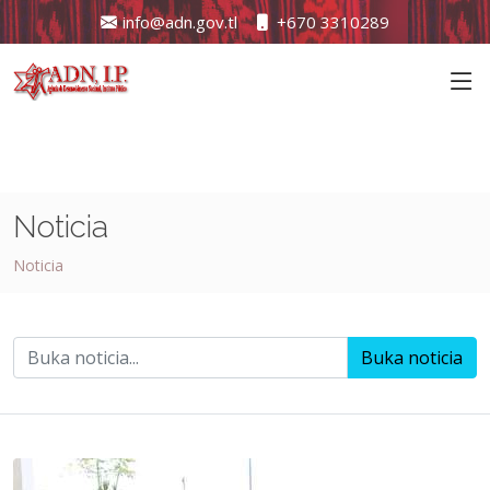
info@adn.gov.tl
+670 3310289
Noticia
Noticia
Buka noticia