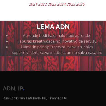
2021
2022
2023
2024
2025
2026
LEMA ADN
Aprende hodi halo, halo hodi aprende;
Haburas kreatividade no inovativo de servisu;
Hametin principiu servisu salva an, salva
superior/liders, salva instituisaun no salva nasaun;
ADN, IP
.
Rua Bedik-Hun, Fatuhada. Dili, Timor-Leste