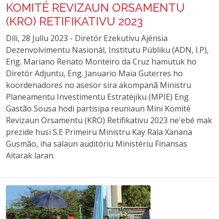
KOMITÉ REVIZAUN ORSAMENTU
(KRO) RETIFIKATIVU 2023
Díli, 28 Jullu 2023 - Diretór Ezekutivu Ajénsia
Dezenvolvimentu Nasionál, Institutu Públiku (ADN, I.P),
Eng. Mariano Renato Monteiro da Cruz hamutuk ho
Diretór Adjuntu, Eng. Januario Maia Guterres ho
koordenadores no asesor sira akompanã Ministru
Planeamentu Investimentu Estratéjiku (MPIE) Eng.
Gastão Sousa hodi partisipa reuniaun Mini Komité
Revizaun Orsamentu (KRO) Retifikativu 2023 ne'ebé mak
prezide husi S.E Primeiru Ministru Kay Rala Xanana
Gusmão, iha salaun auditóriu Ministériu Finansas
Aitarak laran.