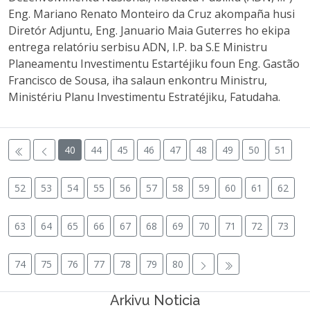
Eng. Mariano Renato Monteiro da Cruz akompaña husi
Diretór Adjuntu, Eng. Januario Maia Guterres ho ekipa
entrega relatóriu serbisu ADN, I.P. ba S.E Ministru
Planeamentu Investimentu Estartéjiku foun Eng. Gastão
Francisco de Sousa, iha salaun enkontru Ministru,
Ministériu Planu Investimentu Estratéjiku, Fatudaha.
40
44
45
46
47
48
49
50
51
52
53
54
55
56
57
58
59
60
61
62
63
64
65
66
67
68
69
70
71
72
73
74
75
76
77
78
79
80
Arkivu Noticia