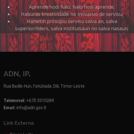
Aprende hodi halo, halo hodi aprende;
Haburas kreatividade no inovativo de servisu;
Hametin principiu servisu salva an, salva
superior/liders, salva instituisaun no salva nasaun;
ADN, IP
.
Rua Bedik-Hun, Fatuhada. Dili, Timor-Leste
Telemovel:
+670 3310289
Email:
info@adn.gov.tl
Link Externa