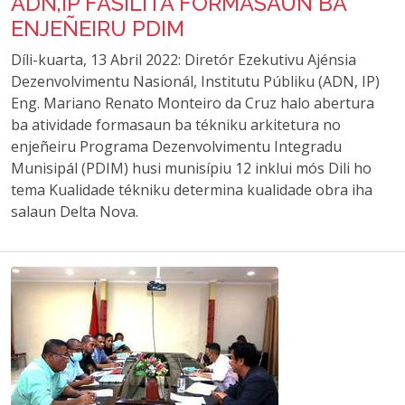
ADN,IP FASILITA FORMASAUN BA
ENJEÑEIRU PDIM
Díli-kuarta, 13 Abril 2022: Diretór Ezekutivu Ajénsia
Dezenvolvimentu Nasionál, Institutu Públiku (ADN, IP)
Eng. Mariano Renato Monteiro da Cruz halo abertura
ba atividade formasaun ba tékniku arkitetura no
enjeñeiru Programa Dezenvolvimentu Integradu
Munisipál (PDIM) husi munisípiu 12 inklui mós Dili ho
tema Kualidade tékniku determina kualidade obra iha
salaun Delta Nova.