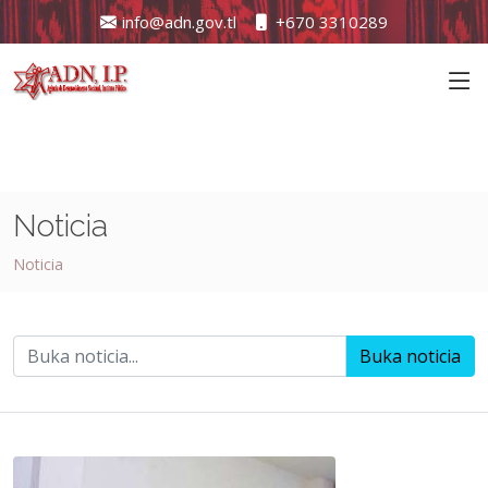
info@adn.gov.tl
+670 3310289
Noticia
Noticia
Buka noticia