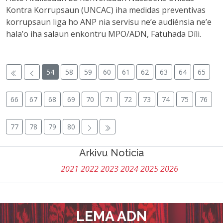
Kontra Korrupsaun (UNCAC) iha medidas preventivas
korrupsaun liga ho ANP nia servisu ne’e audiénsia ne’e
hala’o iha salaun enkontru MPO/ADN, Fatuhada Díli.
54
58
59
60
61
62
63
64
65
66
67
68
69
70
71
72
73
74
75
76
77
78
79
80
Arkivu Noticia
2021
2022
2023
2024
2025
2026
LEMA ADN