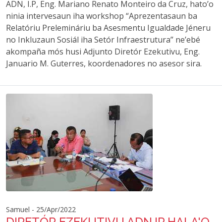
ADN, I.P, Eng. Mariano Renato Monteiro da Cruz, hato’o
ninia intervesaun iha workshop “Aprezentasaun ba
Relatóriu Prelemináriu ba Asesmentu Igualdade Jéneru
no Inkluzaun Sosiál iha Setór Infraestrutura” ne’ebé
akompaña mós husi Adjunto Diretór Ezekutivu, Eng.
Januario M. Guterres, koordenadores no asesor sira.
Samuel - 25/Apr/2022
DIRETÓR EZEKUTIVU ADN.IP HALA'O