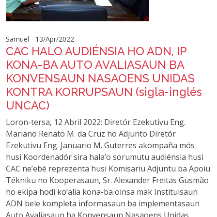
Samuel - 13/Apr/2022
CAC HALO AUDIÉNSIA HO ADN, IP
KONA-BA AUTO AVALIASAUN BA
KONVENSAUN NASAOENS UNIDAS
KONTRA KORRUPSAUN (sigla-inglés
UNCAC)
Loron-tersa, 12 Abril 2022: Diretór Ezekutivu Eng.
Mariano Renato M. da Cruz ho Adjunto Diretór
Ezekutivu Eng. Januario M. Guterres akompaña mós
husi Koordenadór sira hala’o sorumutu audiénsia husi
CAC ne’ebé reprezenta husi Komisariu Adjuntu ba Apoiu
Tékniku no Kooperasaun, Sr. Alexander Freitas Gusmão
ho ekipa hodi ko’alia kona-ba oinsa mak Instituisaun
ADN bele kompleta informasaun ba implementasaun
Auto Avaliasaun ba Konvensaun Nasaoens Unidas