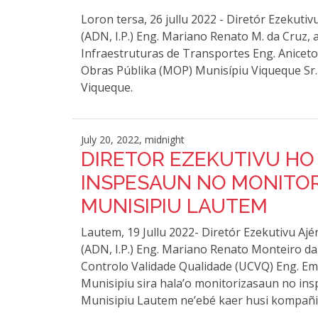
Loron tersa, 26 jullu 2022 - Diretór Ezekuti
(ADN, I.P.) Eng. Mariano Renato M. da Cru
Infraestruturas de Transportes Eng. Aniceto
Obras Públika (MOP) Munisípiu Viqueque Sr.
Viqueque.
July 20, 2022, midnight
DIRETOR EZEKUTIVU HO 
INSPESAUN NO MONITOR
MUNISIPIU LAUTEM
Lautem, 19 Jullu 2022- Diretór Ezekutivu Aj
(ADN, I.P.) Eng. Mariano Renato Monteiro 
Controlo Validade Qualidade (UCVQ) Eng. Em
Munisipiu sira hala’o monitorizasaun no in
Munisipiu Lautem ne’ebé kaer husi kompañi