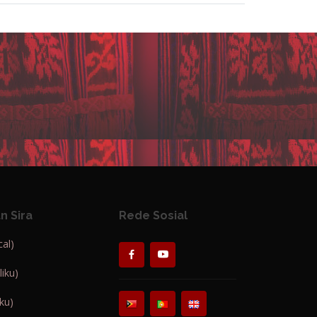
n Sira
Rede Sosial
al)
iku)
ku)