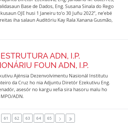
Validasaun Base de Dados, Eng. Susana Sinala do Rego
kusaun OJE husi 1 Janeiru to’o 30 Juñu 2022”, ne’ebé
Freitas iha salaun Auditóriu Kay Rala Xanana Gusmão,
ESTRUTURA ADN, I.P.
NÁRIU FOUN ADN, I.P.
zekutivu Ajénsia Dezenvolvimentu Nasionál Institutu
teiro da Cruz ho nia Adjuntu Diretór Ezekutivu Eng.
nadór, asesór no kargu xefia sira hasoru malu ho
ru MPO/ADN.
61
62
63
64
65