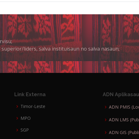
rvisu;
 superior/liders, salva instituisaun no salva nasaun;
Link Externa
ADN Aplikasau
Timor-Leste
ADN PMIS (Loc
MPO
ADN LMS (Publ
SGP
ADN GIS (Publi