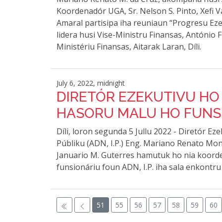
Koordenadór UGA, Sr. Nelson S. Pinto, Xefi 
Amaral partisipa iha reuniaun “Progresu Eze
lidera husi Vise-Ministru Finansas, António 
Ministériu Finansas, Aitarak Laran, Díli.
July 6, 2022, midnight
DIRETÓR EZEKUTIVU HO 
HASORU MALU HO FUNSIO
Díli, loron segunda 5 Jullu 2022 - Diretór E
Públiku (ADN, I.P.) Eng. Mariano Renato Mon
Januario M. Guterres hamutuk ho nia koorde
funsionáriu foun ADN, I.P. iha sala enkont
51
55
56
57
58
59
60