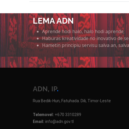
LEMA ADN
Aprende hodi halo, halo hodi aprende;
Haburas kreatividade no inovativo de se
Hametin principiu servisu salva an, salva
ADN, IP
.
Rua Bedik-Hun, Fatuhada. Dili, Timor-Leste
Telemovel:
+670 3310289
Email:
info@adn.gov.tl