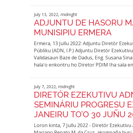
July 13, 2022, midnight
ADJUNTU DE HASORU MA
MUNISIPIU ERMERA
Ermera, 13 Jullu 2022: Adjuntu Diretór Ezek
Públiku (ADN, I.P.) Adjuntu Diretór Ezekuti
Validasaun Baze de Dadus, Eng. Susana Sina
hala'o enkontru ho Diretor PDIM Iha sala e
July 7, 2022, midnight
DIRETÓR EZEKUTIVU ADN,
SEMINÁRIU PROGRESU E
JANEIRU TO’O 30 JUÑU 2
Loron kinta, 7 Jullu 2022 - Diretór Ezekutivu
Mariano Renato M. da Cruz, akompaña husi A