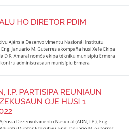
LU HO DIRETOR PDIM
utivu Ajénsia Dezenvolvimentu Nasionál Institutu
vu Eng. Januario M. Guterres akompaña husi Xefe Ekipa
la D.R. Amaral nomós ekipa tékniku munisípiu Ermera
nkontru administrasaun munisípiu Ermera.
 I.P. PARTISIPA REUNIAUN
ZEKUSAUN OJE HUSI 1
022
 Ajénsia Dezenvolvimentu Nasionál (ADN, I.P.), Eng.
djuntu Diretór Ezekutivu, Eng. Januario M. Guterres,