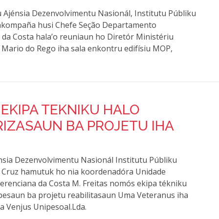
vu Ajénsia Dezenvolvimentu Nasionál, Institutu Públiku
z, akompaña husi Chefe Seção Departamento
 da Costa hala’o reuniaun ho Diretór Ministériu
 Mario do Rego iha sala enkontru edifísiu MOP,
EKIPA TEKNIKU HALO
IZASAUN BA PROJETU IHA
énsia Dezenvolvimentu Nasionál Institutu Públiku
da Cruz hamutuk ho nia koordenadóra Unidade
erenciana da Costa M. Freitas nomós ekipa tékniku
spesaun ba projetu reabilitasaun Uma Veteranus iha
a Venjus Unipesoal.Lda.